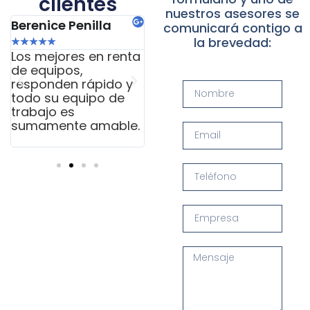
clientes
nuestros asesores se
Berenice Penilla
Juan Manuel Paz
Ju
comunicará contigo a
la brevedad:
★
★
★
★
★
★
★
★
★
★
★
Los mejores en renta
Excelente servicio en
Ex
de equipos,
atención y equipos
mu
responden rápido y
pa
todo su equipo de
la
trabajo es
co
sumamente amable.
ha