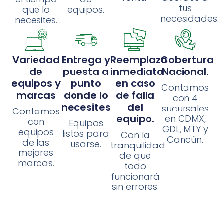
tus
que lo
equipos.
necesidades.
necesites.
Variedad
Entrega y
Reemplazo
Cobertura
de
puesta a
inmediato
Nacional.
equipos y
punto
en caso
Contamos
marcas
donde lo
de falla
con 4
necesites
del
sucursales
Contamos
equipo.
en CDMX,
con
Equipos
GDL, MTY y
equipos
listos para
Con la
Cancún.
de las
usarse.
tranquilidad
mejores
de que
marcas.
todo
funcionará
sin errores.