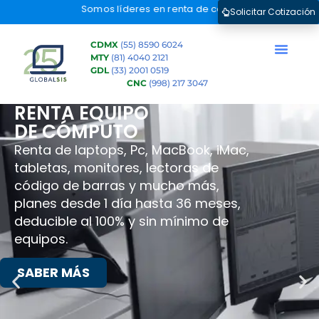
Somos líderes en renta de computadoras portátiles, PC
Solicitar Cotización
CDMX
(55) 8590 6024
MTY
(81) 4040 2121
GDL
(33) 2001 0519
CNC
(998) 217 3047
RENTA EQUIPO
DE CÓMPUTO
Renta de laptops, Pc, MacBook, iMac,
tabletas, monitores, lectoras de
código de barras y mucho más,
planes desde 1 día hasta 36 meses,
deducible al 100% y sin mínimo de
equipos.
SABER MÁS