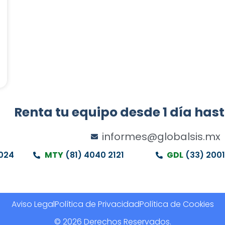
Renta tu equipo desde 1 día has
informes@globalsis.mx
024
MTY
(81) 4040 2121
GDL
(33) 2001
Aviso Legal
Política de Privacidad
Política de Cookies
© 2026 Derechos Reservados.