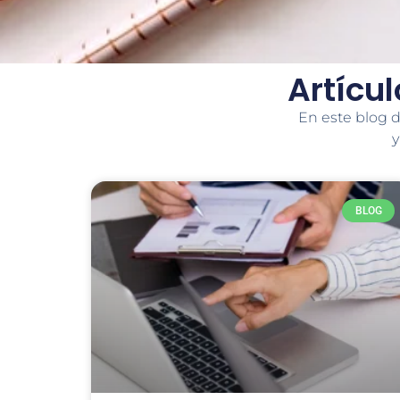
Artícu
En este blog d
y
BLOG