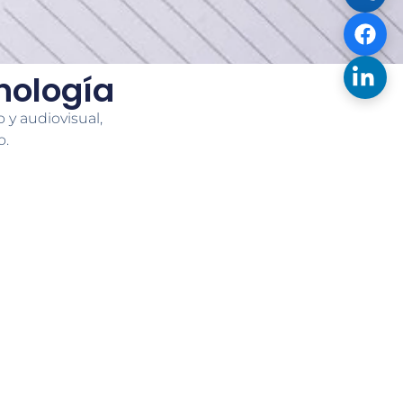
nología
 y audiovisual,
o.