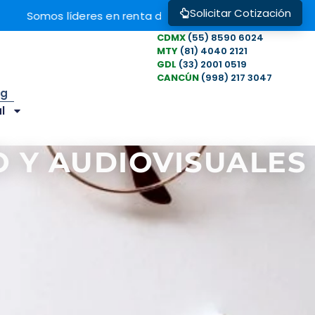
Solicitar Cotización
Somos líderes en renta de computadoras portátiles, PC's
CDMX
(55) 8590 6024
MTY
(81) 4040 2121
GDL
(33) 2001 0519
CANCÚN
(998) 217 3047
og
l
 Y AUDIOVISUALES